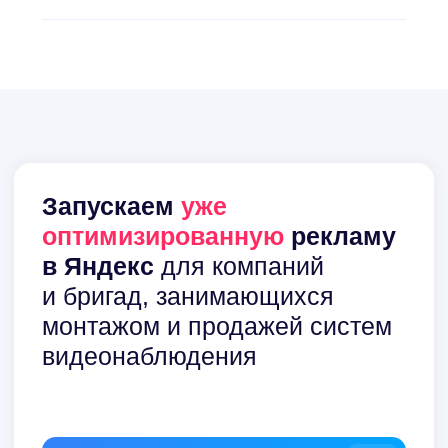
Заказать услугу
Сэкономим вашему бизнесу
время
и
деньги!
Выше скорость!
Ниже стоимость!
Отсутствие
риска!
1. Реклама в Яндекс
Реклама в Яндекс Директ проходит
тестирование и тщательную оптимизацию
(на текущих клиентах)