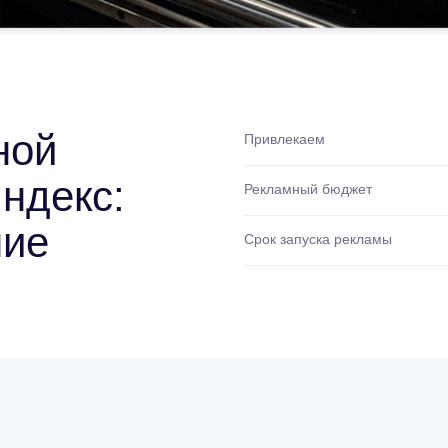
ной
Привлекаем
ндекс:
Рекламный бюджет
ние
Срок запуска рекламы