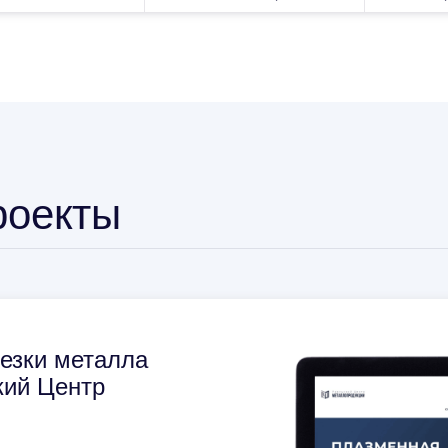
роекты
езки металла
кий Центр