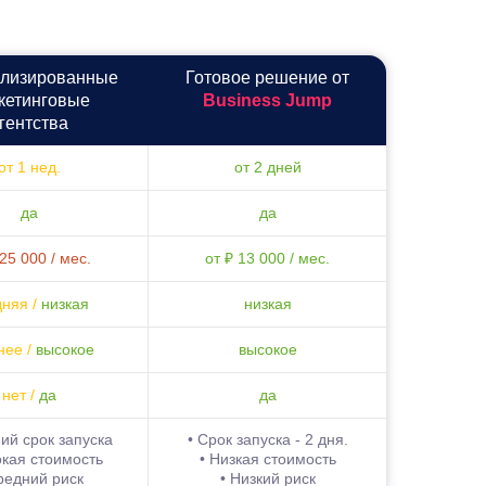
лизиро­ванные
Готовое решение от
кетинго­вые
Business Jump
гентства
от 1 нед.
от 2 дней
да
да
 25 000 / мес.
от ₽ 13 000 / мес.
дняя /
низкая
низкая
нее /
высокое
высокое
нет /
да
да
ий срок запуска
• Срок запуска - 2 дня.
окая стоимость
• Низкая стоимость
редний риск
• Низкий риск