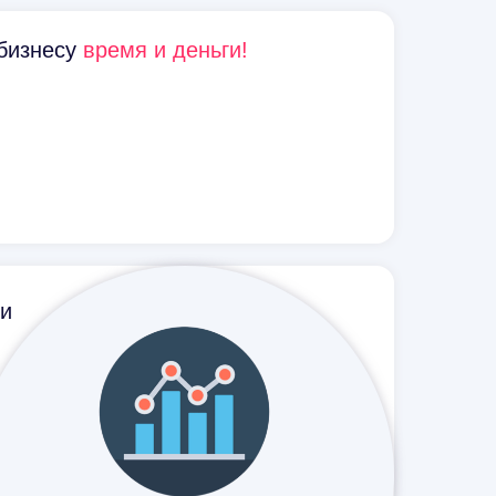
бизнесу
время
и
деньги!
ки