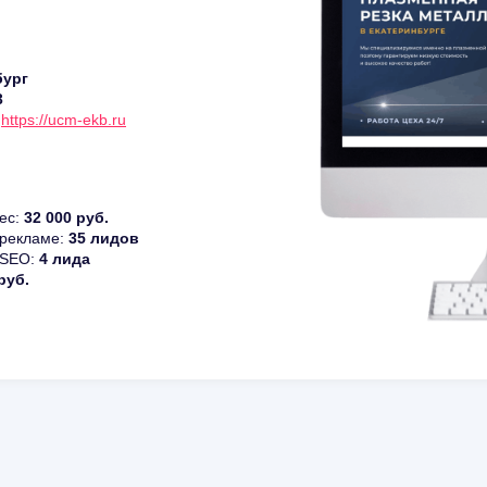
бург
3
:
https://ucm-ekb.ru
ес:
32
000
руб.
 рекламе:
35
лидов
 SEO:
4
лида
руб.