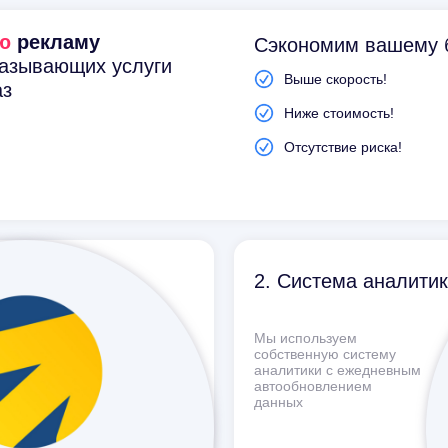
ю
рекламу
Сэкономим вашему 
казывающих услуги
Выше скорость!
аз
Ниже стоимость!
Отсутствие риска!
2. Система аналити
Мы используем
собственную систему
аналитики с ежедневным
автообновлением
данных