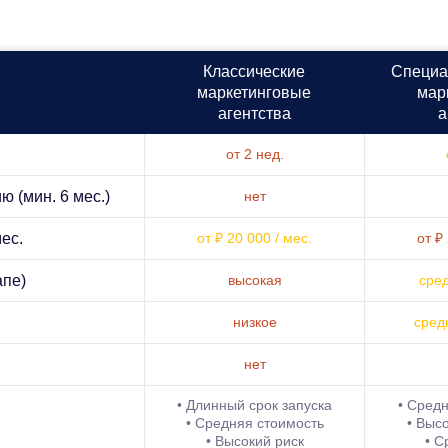
Классические
Специа
маркетинго­вые
мар
агентства
а
от 2 нед.
 (мин. 6 мес.)
нет
ес.
от ₽ 20 000 / мес.
от ₽
апе)
высокая
сре
низкое
сред
нет
• Длинный срок запуска
• Средн
• Средняя стоимость
• Выс
• Высокий риск
• С